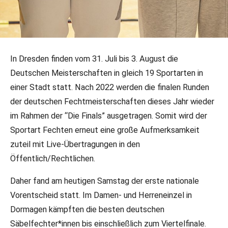
10.05.2025
•
DFB-PR/Jannik Schneider
•
DFB-Team
In Dresden finden vom 31. Juli bis 3. August die
Erster DM-Vorentscheid für Finals in
Deutschen Meisterschaften in gleich 19 Sportarten in
Dresden ausgetragen
einer Stadt statt. Nach 2022 werden die finalen Runden
der deutschen Fechtmeisterschaften dieses Jahr wieder
Die besten deutschen Säbelfechter*Innen haben am
im Rahmen der “Die Finals” ausgetragen. Somit wird der
heutigen Samstag in Dormagen ihren nationalen
Sportart Fechten erneut eine große Aufmerksamkeit
Vorentscheid für die Finals in Dresden ausgetragen.
zuteil mit Live-Übertragungen in den
Öffentlich/Rechtlichen.
Daher fand am heutigen Samstag der erste nationale
Vorentscheid statt. Im Damen- und Herreneinzel in
Dormagen kämpften die besten deutschen
Säbelfechter*innen bis einschließlich zum Viertelfinale.