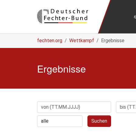
Zum Hauptinhalt springen
Sie sind hier:
fechten.org
Wettkampf
Ergebnisse
Ergebnisse
Suchen