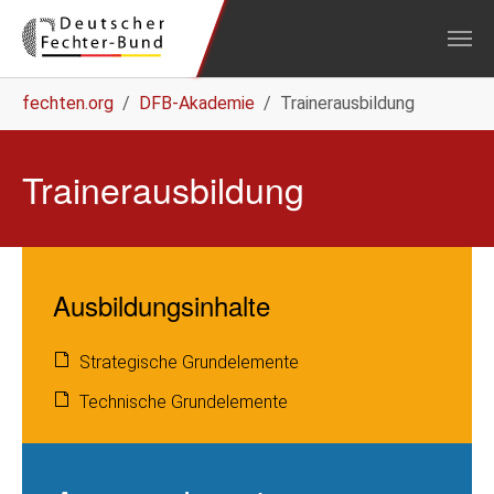
Zum Hauptinhalt springen
Sie sind hier:
fechten.org
DFB-Akademie
Trainerausbildung
Trainerausbildung
Ausbildungsinhalte
Strategische Grundelemente
Technische Grundelemente