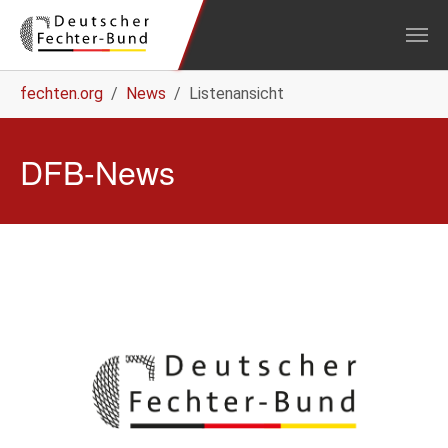
Zum Hauptinhalt springen
Sie sind hier:
fechten.org
News
Listenansicht
DFB-News