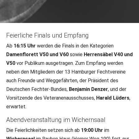
16.01.2025
•
Sonstiges
Feierliche Finals und Empfang
75 Jahre Hamburger Fecht-Verband:
Ab
16:15 Uhr
werden die Finals in den Kategorien
Jubiläum und Turnier im Februar
Damenflorett V50 und V60
sowie
Herrensäbel V40 und
V50
vor Publikum ausgetragen. Zum Empfang werden
Im Februar 2025 feiert der Hamburger Fecht-Verband e.V.
neben den Mitgliedern der 13 Hamburger Fechtvereine
sein 75-jähriges Bestehen. Anlässlich dieses Jubiläums
auch Freunde und Weggefährten, der Präsident des
findet im Rahmen des Turniers „Wappen von Hamburg“ am
Samstag, den 22. Februar 2025, ein festliches Programm
Deutschen Fechter-Bundes,
Benjamin Denzer
, und der
statt.
Vorsitzende des Veteranenausschusses,
Harald Lüders
,
erwartet.
Abendveranstaltung im Wichernsaal
Die Feierlichkeiten setzen sich ab
19:00 Uhr
im
Wichernsaal
im Rauhen Haus (Horner Weg 190) fort, nur