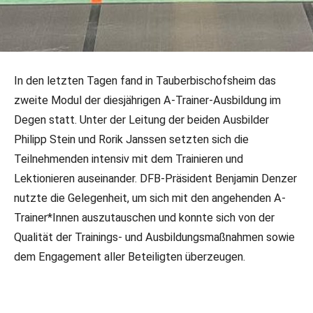
30.12.2024
•
LR/DFB-PR
In den letzten Tagen fand in Tauberbischofsheim das
A-Trainer-Ausbildung erfolgreich im
zweite Modul der diesjährigen A-Trainer-Ausbildung im
Gange
Degen statt. Unter der Leitung der beiden Ausbilder
Philipp Stein und Rorik Janssen setzten sich die
Teilnehmenden intensiv mit dem Trainieren und
Lektionieren auseinander. DFB-Präsident Benjamin Denzer
nutzte die Gelegenheit, um sich mit den angehenden A-
Trainer*Innen auszutauschen und konnte sich von der
Qualität der Trainings- und Ausbildungsmaßnahmen sowie
dem Engagement aller Beteiligten überzeugen.