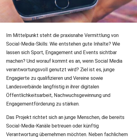
11.02.2026
•
Fechtsportjugend
Im Mittelpunkt steht die praxisnahe Vermittlung von
Auf digitaler Bahn - Social Media
Social-Media-Skills: Wie entstehen gute Inhalte? Wie
Academy
lassen sich Sport, Engagement und Events sichtbar
machen? Und worauf kommt es an, wenn Social Media
Social Media gehört längst zum Alltag - auch im Sport und
verantwortungsvoll genutzt wird? Ziel ist es, junge
im Ehrenamt. Mit „Auf digitaler Bahn – Social Media
Engagierte zu qualifizieren und Vereine sowie
Academy“ richtet sich ein Projekt gezielt an junge
Landesverbände langfristig in ihrer digitalen
Menschen, die ihre Fähigkeiten im Bereich Social Media
Öffentlichkeitsarbeit, Nachwuchsgewinnung und
ausbauen und sinnvoll einsetzen möchten.
Engagementförderung zu stärken.
Das Projekt richtet sich an junge Menschen, die bereits
Social-Media-Kanäle betreuen oder künftig
Verantwortung übernehmen möchten. Neben fachlichem