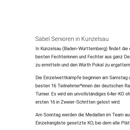
Säbel Senioren in Künzelsau
02.06.2023
•
LR/DFB-PR
•
Wettkampf
Deutsche Meisterscha
In Künzelsau (Baden-Württemberg) findet die 
besten Fechterinnen und Fechter aus ganz D
zu ermitteln und den Würth Pokal zu ergattern
In Künzelsau (Baden-Württemberg) findet die deutsche M
Die Einzelwettkämpfe beginnen am Samstag um
besten 16 Teilnehmer*innen der deutschen Rang
Turnier. Es wird ein unvollständiges 64er-KO 
ersten 16 in Zweier-Schritten gelost wird.
Am Sonntag werden die Medaillen im Team aus
Einzelrangliste gesetzte KO, bei dem alle Pl