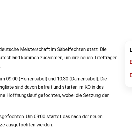
ften am Wochenende
deutsche Meisterschaft im Säbelfechten statt. Die
eutschland kommen zusammen, um ihre neuen Titelträger
.
eisterschaft im Säbelfechten statt.
E
 09:00 (Herrensäbel) und 10:30 (Damensäbel). Die
liste sind davon befreit und starten im KO in das
ohne Hoffnungslauf gefochten, wobei die Setzung der
gefochten. Um 09:00 startet das nach der neuen
ätze ausgefochten werden.