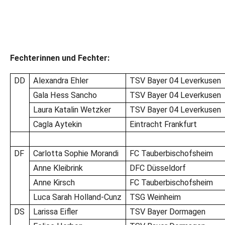
28.05.2025
•
LR/DFB-PR
Fechterinnen und Fechter:
DFB nominiert für
DD
Alexandra Ehler
TSV Bayer 04 Leverkusen
Europameisterschaften
Gala Hess Sancho
TSV Bayer 04 Leverkusen
Vom 14. - 19. Juni finden im Italienischen Genua die
Laura Katalin Wetzker
TSV Bayer 04 Leverkusen
Europameisterschaften statt. Am Montag wurden unsere
Cagla Aytekin
Eintracht Frankfurt
Athletinnen und Athleten sowie das Betreuungspersonal
nominiert.
DF
Carlotta Sophie Morandi
FC Tauberbischofsheim
Anne Kleibrink
DFC Düsseldorf
Anne Kirsch
FC Tauberbischofsheim
Luca Sarah Holland-Cunz
TSG Weinheim
DS
Larissa Eifler
TSV Bayer Dormagen