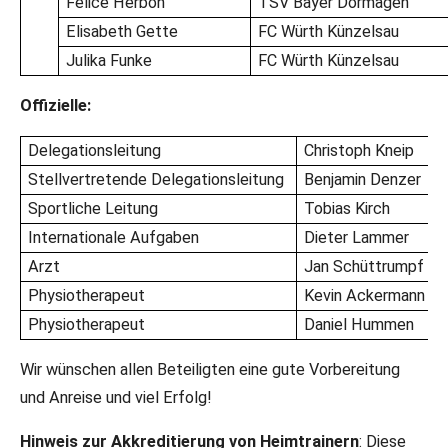
Felice Herbon
TSV Bayer Dormagen
Elisabeth Gette
FC Würth Künzelsau
Julika Funke
FC Würth Künzelsau
Offizielle:
Delegationsleitung
Christoph Kneip
Stellvertretende Delegationsleitung
Benjamin Denzer
Sportliche Leitung
Tobias Kirch
Internationale Aufgaben
Dieter Lammer
Arzt
Jan Schüttrumpf
Physiotherapeut
Kevin Ackermann
Physiotherapeut
Daniel Hummen
Wir wünschen allen Beteiligten eine gute Vorbereitung
und Anreise und viel Erfolg!
Hinweis zur Akkreditierung von Heimtrainern
: Diese