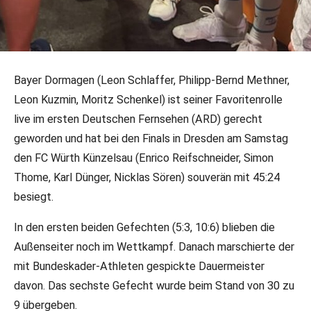
02.08.2025
•
DFB-PR/Jannik Schneider
•
DFB-Team
Bayer Dormagen (Leon Schlaffer, Philipp-Bernd Methner,
"Die Finals": Herren-Säbel -
Leon Kuzmin, Moritz Schenkel) ist seiner Favoritenrolle
Dauersieger Dormagen baut Serie
live im ersten Deutschen Fernsehen (ARD) gerecht
aus
geworden und hat bei den Finals in Dresden am Samstag
den FC Würth Künzelsau (Enrico Reifschneider, Simon
Bayer Dormagen hat seine seit 2016 andauernde
Thome, Karl Dünger, Nicklas Sören) souverän mit 45:24
Siegesserie ausgebaut und sich bei den Finals souverän
besiegt.
zum Deutschen Meister gekürt.
In den ersten beiden Gefechten (5:3, 10:6) blieben die
Außenseiter noch im Wettkampf. Danach marschierte der
mit Bundeskader-Athleten gespickte Dauermeister
davon. Das sechste Gefecht wurde beim Stand von 30 zu
9 übergeben.