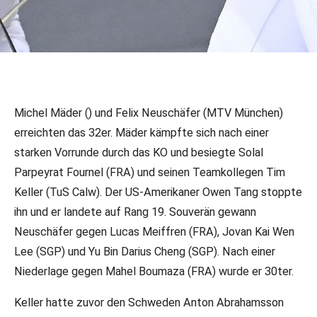
09.12.2024
•
LR/DFB-PR
Florett: CC in Cabries
Michel Mäder () und Felix Neuschäfer (MTV München)
erreichten das 32er. Mäder kämpfte sich nach einer
starken Vorrunde durch das KO und besiegte Solal
Parpeyrat Fournel (FRA) und seinen Teamkollegen Tim
Keller (TuS Calw). Der US-Amerikaner Owen Tang stoppte
ihn und er landete auf Rang 19. Souverän gewann
Neuschäfer gegen Lucas Meiffren (FRA), Jovan Kai Wen
Lee (SGP) und Yu Bin Darius Cheng (SGP). Nach einer
Niederlage gegen Mahel Boumaza (FRA) wurde er 30ter.
Keller hatte zuvor den Schweden Anton Abrahamsson