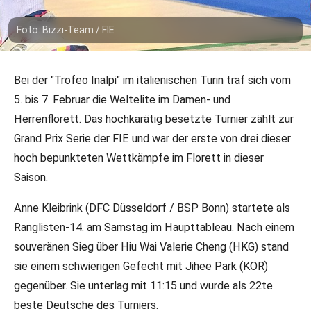
Foto: Bizzi-Team / FIE
08.02.2026
•
LR/DFB-PR
•
DFB-Team
Bei der "Trofeo Inalpi" im italienischen Turin traf sich vom
Grand Prix in Turin: Anne Kleibrink
5. bis 7. Februar die Weltelite im Damen- und
wird beste DFB-Starterin
Herrenflorett. Das hochkarätig besetzte Turnier zählt zur
Grand Prix Serie der FIE und war der erste von drei dieser
hoch bepunkteten Wettkämpfe im Florett in dieser
Saison.
Anne Kleibrink (DFC Düsseldorf / BSP Bonn) startete als
Ranglisten-14. am Samstag im Haupttableau. Nach einem
souveränen Sieg über Hiu Wai Valerie Cheng (HKG) stand
sie einem schwierigen Gefecht mit Jihee Park (KOR)
gegenüber. Sie unterlag mit 11:15 und wurde als 22te
beste Deutsche des Turniers.