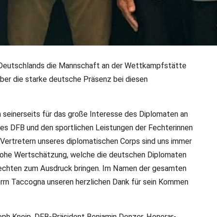
 Deutschlands die Mannschaft an der Wettkampfstätte
über die starke deutsche Präsenz bei diesen
sul besucht DFB-Delegat
seinerseits für das große Interesse des Diplomaten an
des DFB und den sportlichen Leistungen der Fechterinnen
en hat der deutsche Honorar-Konsul für die Region
 Vertretern unseres diplomatischen Corps sind uns immer
 in der Regionalhauptstadt Genua am
 hohe Wertschätzung, welche die deutschen Diplomaten
 Fechten zum Ausdruck bringen. Im Namen der gesamten
rrn Taccogna unseren herzlichen Dank für sein Kommen
istoph Kneip, DFB-Präsident Benjamin Denzer, Honorar-