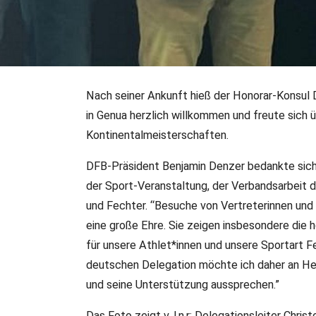
Nach seiner Ankunft hieß der Honorar-Konsul
14.06.2025
•
DFB-PR/Jannik Schneider
•
Sonstiges
in Genua herzlich willkommen und freute sich 
Deutscher Honorar-Kon
Kontinentalmeisterschaften.
bei EM
DFB-Präsident Benjamin Denzer bedankte sich 
der Sport-Veranstaltung, der Verbandsarbeit 
Am ersten Wettkampftag der Fecht-Europameisterschaft
und Fechter. “Besuche von Vertreterinnen und
Ligurien, Gerolamo Taccogna, der deutschen Delegation
eine große Ehre. Sie zeigen insbesondere die
Samstagmorgen einen Besuch abgestattet.
für unsere Athlet*innen und unsere Sportart
deutschen Delegation möchte ich daher an He
und seine Unterstützung aussprechen.”
Das Foto zeigt v. l.n.r: Delegationsleiter Chr