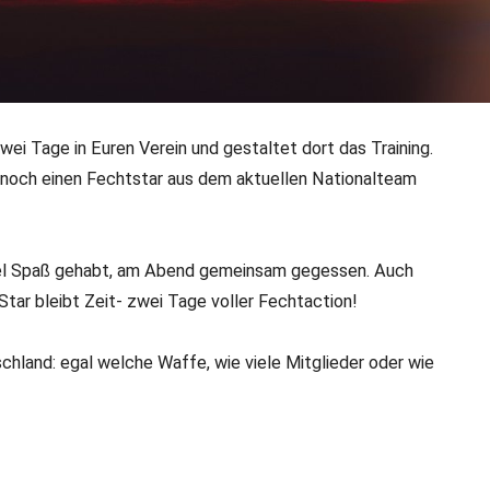
ei Tage in Euren Verein und gestaltet dort das Training.
n noch einen Fechtstar aus dem aktuellen Nationalteam
ur 2024 bewerben!
r die Sommertour im vergangenen Jahr ein voller
 viel Spaß gehabt, am Abend gemeinsam gegessen. Auch
tar bleibt Zeit- zwei Tage voller Fechtaction!
chland: egal welche Waffe, wie viele Mitglieder oder wie