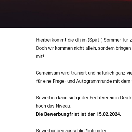
Hierbei kommt die dfj im (Spät-) Sommer für zw
03.01.2024
•
Fechtsportjugend
Doch wir kommen nicht allein, sondern bringe
Jetzt für dfj-Sommerto
mit!
Mit über 170 teilnehmenden Kindern und Jugendlichen wa
Gemeinsam wird trainiert und natürlich ganz
Erfolg- darum wird sie auch im Jahr 2024 fortgesetzt.
für eine Frage- und Autogrammrunde mit dem S
Bewerben kann sich jeder Fechtverein in Deuts
hoch das Niveau.
Die Bewerbungfrist ist der 15.02.2024.
Bewerbungen ausschließlich unter: