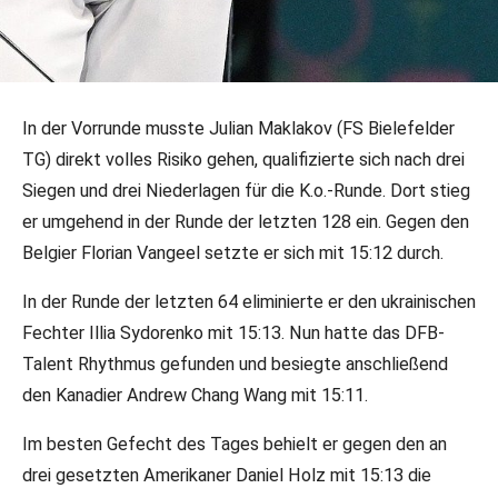
08.04.2025
•
DFB-PR/Jannik Schneider
•
DFB-Team
In der Vorrunde musste Julian Maklakov (FS Bielefelder
Junioren- und Kadetten WM in Wuxi,
TG) direkt volles Risiko gehen, qualifizierte sich nach drei
Tag 2: Julian Maklakov erreicht
Siegen und drei Niederlagen für die K.o.-Runde. Dort stieg
Viertelfinale!
er umgehend in der Runde der letzten 128 ein. Gegen den
Belgier Florian Vangeel setzte er sich mit 15:12 durch.
An Tag zwei der WM der Kadetten und Junioren gab es
das zweite Top-8-Ergebnis für das DFB-Team.
In der Runde der letzten 64 eliminierte er den ukrainischen
Säbelfechter Julian Maklakov erreichte nach einem sehr
Fechter Illia Sydorenko mit 15:13. Nun hatte das DFB-
guten Wettkampf bei den Kadetten das Viertelfinale.
Talent Rhythmus gefunden und besiegte anschließend
den Kanadier Andrew Chang Wang mit 15:11.
Im besten Gefecht des Tages behielt er gegen den an
drei gesetzten Amerikaner Daniel Holz mit 15:13 die