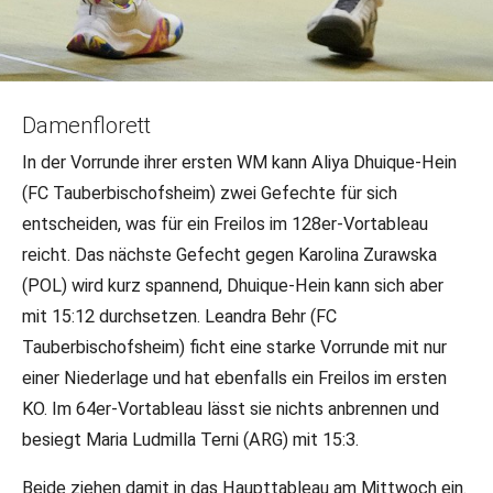
23.07.2023
•
LR/DFB-PR
•
DFB-Team
Damenflorett
Mailand Tag 2: Drei Tickets für Tag
In der Vorrunde ihrer ersten WM kann Aliya Dhuique-Hein
zwei
(FC Tauberbischofsheim) zwei Gefechte für sich
entscheiden, was für ein Freilos im 128er-Vortableau
Aliya Dhuique-Hein und Leandra Behr können sich mit
reicht. Das nächste Gefecht gegen Karolina Zurawska
einem starken Wettkampftag für das Haupttableau
(POL) wird kurz spannend, Dhuique-Hein kann sich aber
qualifizieren. Wenig später folgt ihnen auch Marco
Brinkmann ins 64er.
mit 15:12 durchsetzen. Leandra Behr (FC
Tauberbischofsheim) ficht eine starke Vorrunde mit nur
einer Niederlage und hat ebenfalls ein Freilos im ersten
KO. Im 64er-Vortableau lässt sie nichts anbrennen und
besiegt Maria Ludmilla Terni (ARG) mit 15:3.
Beide ziehen damit in das Haupttableau am Mittwoch ein.