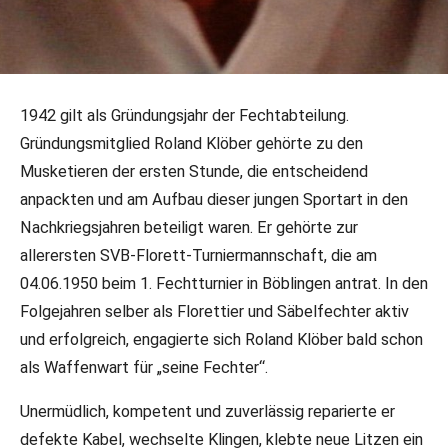
29.01.2024
•
Sonstiges
1942 gilt als Gründungsjahr der Fechtabteilung.
Nachruf - Roland Klöber - SV
Gründungsmitglied Roland Klöber gehörte zu den
Böblingen
Musketieren der ersten Stunde, die entscheidend
anpackten und am Aufbau dieser jungen Sportart in den
Die Fechtabteilung der SV Böblingen trauert um ihr
Nachkriegsjahren beteiligt waren. Er gehörte zur
langjähriges Abteilungsmitglied Roland Klöber, der am
allerersten SVB-Florett-Turniermannschaft, die am
22.01.2024 im Alter von 96 Jahren gestorben ist.
04.06.1950 beim 1. Fechtturnier in Böblingen antrat. In den
Folgejahren selber als Florettier und Säbelfechter aktiv
und erfolgreich, engagierte sich Roland Klöber bald schon
als Waffenwart für „seine Fechter“.
Unermüdlich, kompetent und zuverlässig reparierte er
defekte Kabel, wechselte Klingen, klebte neue Litzen ein