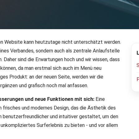
en Website kann heutzutage nicht unterschätzt werden.
 eines Verbandes, sondern auch als zentrale Anlaufstelle
ch: Neuer Internetauftrit
. Daher sind die Erwartungen hoch und wir wissen, dass
rn können, da man erstmal sich auch im Menü neu
schen Fechtsports, denn wir haben heute endlich
iges Produkt: an der neuen Seite, werden wir die
ung, Entwicklung und Designarbeit ist die
rgänzen und grafisch noch mal anfassen.
essierte zu begeistern. Der Relaunch wurde von vielen
rtes Online-Erlebnis für alle.
sserungen und neue Funktionen mit sich:
Eine
n frisches und modernes Design, das die Ästhetik des
 benutzerfreundlicher und intuitiver gestaltet, um den
nkompliziertes Surferlebnis zu bieten - und vor allem