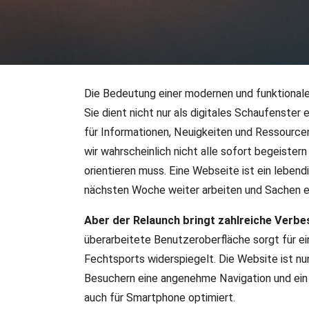
Die Bedeutung einer modernen und funktional
15.05.2023
•
Verbandsinformationen
Sie dient nicht nur als digitales Schaufenster
Der langersehnte Relaun
für Informationen, Neuigkeiten und Ressourcen
wir wahrscheinlich nicht alle sofort begeiste
Ein frischer Wind weht durch die virtuelle Welt des deut
orientieren muss. Eine Webseite ist ein lebend
unseren neuen Internetauftritt enthüllt. Nach langer Plan
nächsten Woche weiter arbeiten und Sachen e
überarbeitete Website bereit, Fechtbegeisterte und Inter
mit großer Spannung erwartet und verspricht ein verbesse
Aber der Relaunch bringt zahlreiche Verbe
überarbeitete Benutzeroberfläche sorgt für ei
Fechtsports widerspiegelt. Die Website ist nun
Besuchern eine angenehme Navigation und ein u
auch für Smartphone optimiert.