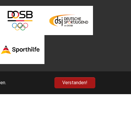
en.
Verstanden!
nn