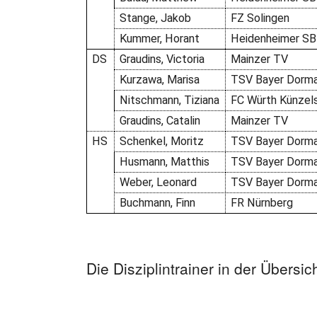
Stange, Jakob
FZ Solingen
Kummer, Horant
Heidenheimer SB
DS
Graudins, Victoria
Mainzer TV
Kurzawa, Marisa
TSV Bayer Dorm
Nitschmann, Tiziana
FC Würth Künzel
Graudins, Catalin
Mainzer TV
HS
Schenkel, Moritz
TSV Bayer Dorm
Husmann, Matthis
TSV Bayer Dorm
Weber, Leonard
TSV Bayer Dorm
Buchmann, Finn
FR Nürnberg
Die Disziplintrainer in der Übersic