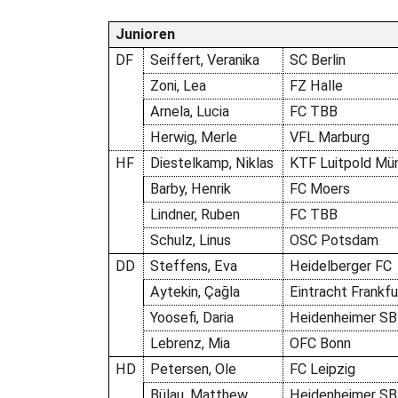
Junioren
DF
Seiffert, Veranika
SC Berlin
Zoni, Lea
FZ Halle
Arnela, Lucia
FC TBB
Herwig, Merle
VFL Marburg
HF
Diestelkamp, Niklas
KTF Luitpold Mü
Barby, Henrik
FC Moers
Lindner, Ruben
FC TBB
Schulz, Linus
OSC Potsdam
DD
Steffens, Eva
Heidelberger FC
Aytekin, Çağla
Eintracht Frankfu
Yoosefi, Daria
Heidenheimer SB
Lebrenz, Mia
OFC Bonn
HD
Petersen, Ole
FC Leipzig
Bülau, Matthew
Heidenheimer SB