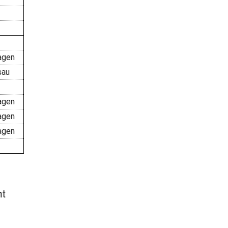
agen
sau
agen
agen
agen
ht