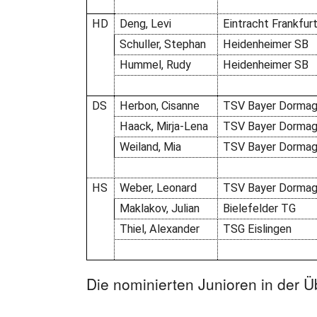
HD
Deng, Levi
Eintracht Frankfur
Schuller, Stephan
Heidenheimer SB
Hummel, Rudy
Heidenheimer SB
DS
Herbon, Cisanne
TSV Bayer Dorma
Haack, Mirja-Lena
TSV Bayer Dorma
Weiland, Mia
TSV Bayer Dorma
HS
Weber, Leonard
TSV Bayer Dorma
Maklakov, Julian
Bielefelder TG
Thiel, Alexander
TSG Eislingen
Die nominierten Junioren in der Ü