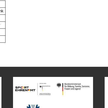
ink
r