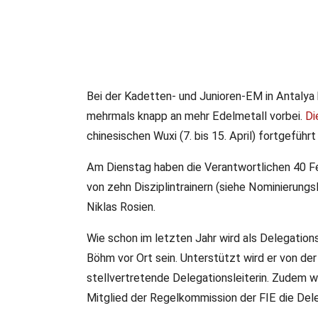
Bei der Kadetten- und Junioren-EM in Antalya
11.03.2025
mehrmals knapp an mehr Edelmetall vorbei.
Di
Nominierungen für U17
chinesischen Wuxi (7. bis 15. April) fortgeführ
Der Deutsche Fechter-Bund hat die Nominierungen für di
Am Dienstag haben die Verantwortlichen 40 Fe
bekanntgegeben.
von zehn Disziplintrainern (siehe Nominierung
Niklas Rosien.
Wie schon im letzten Jahr wird als Delegation
Böhm vor Ort sein. Unterstützt wird er von der
stellvertretende Delegationsleiterin. Zudem w
Mitglied der Regelkommission der FIE die Del