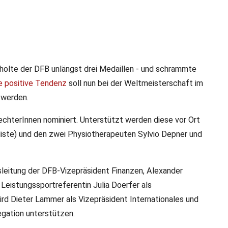
 holte der DFB unlängst drei Medaillen - und schrammte
e positive Tendenz
soll nun bei der Weltmeisterschaft im
- und U20-WM stehen fest
t werden.
e Kadetten- und Junioren-Weltmeisterschaft in Wuxi
chterInnen nominiert. Unterstützt werden diese vor Ort
sliste) und den zwei Physiotherapeuten Sylvio Depner und
sleitung der DFB-Vizepräsident Finanzen, Alexander
 Leistungssportreferentin Julia Doerfer als
ird Dieter Lammer als Vizepräsident Internationales und
egation unterstützen.