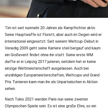
21.12.2023
•
Kampfrichter
Tim ist seit nunmehr 20 Jahren als Kampfrichter aktiv.
Paris 2024: Tim Bardenhagen als
Seine Hauptwaffe ist Florett, aber auch im Degen wird er
Kampfrichter für Olympia nominiert
international eingesetzt. Seit seinem Weltcup-Debut in
Venedig 2009 geht seine Karriere steil bergauf und kaum
Anfang Dezember wurden die Kampfrichter für die
ein Großevent findet ohne ihn statt. Seine erste WM
Olympischen Spiele durch die FIE nominiert. Unter den 26
durfte er in Leipzig 2017 jurieren, seitdem hat er keine
Auserwählten ist auch unser deutscher Kampfrichter Tim
einzige Weltmeisterschaft ausgelassen. Auch bei
Bardenhagen.
unzähligen Europameisterschaften, Weltcups und Grand
Prix Turnieren kann man ihn als Unparteiischen in Aktion
sehen.
Nach Tokio 2021 werden Paris nun seine zweiten
Olympischen Spiele sein. Es ist eine große Ehre, so ein