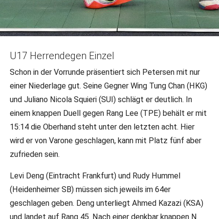
16.04.2024
•
LR/DFB-PR
U17 Herrendegen Einzel
Riad: Rang 5 für Ole Petersen
Schon in der Vorrunde präsentiert sich Petersen mit nur
einer Niederlage gut. Seine Gegner Wing Tung Chan (HKG)
Am zweiten Tag der Degen-Wettbewerbe sichert sich
und Juliano Nicola Squieri (SUI) schlägt er deutlich. In
Ole Petersen (FC Leipzig) die erste Finalplatzierung. Nur
einem knappen Duell gegen Rang Lee (TPE) behält er mit
knapp verpasst er die Medaille mit 12:15 gegen Federico
15:14 die Oberhand steht unter den letzten acht. Hier
Varone (ITA).
wird er von Varone geschlagen, kann mit Platz fünf aber
zufrieden sein.
Levi Deng (Eintracht Frankfurt) und Rudy Hummel
(Heidenheimer SB) müssen sich jeweils im 64er
geschlagen geben. Deng unterliegt Ahmed Kazazi (KSA)
und landet auf Rang 45. Nach einer denkbar knappen N