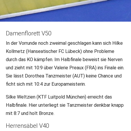
19.05.2023
•
Veteranen
Damenflorett V50
Thionville Tag 2: erfolgreiche
In der Vorrunde noch zweimal geschlagen kann sich Hilke
Florettfechterinnen
Kollmetz (Hanseatischer FC Lübeck) ohne Probleme
durch das KO kämpfen. Im Halbfinale beweist sie Nerven
Auch an Tag zwei haben wir Ergebnisse zu feiern. Drei
und zieht mit 10:9 über Valerie Preaux (FRA) ins Finale ein.
Medaillen, darunter eine Goldene stehen zu Buche.
Sie lässt Dorothea Tanzmeister (AUT) keine Chance und
Herzlichen Glückwunsch!
ficht sich mit 10:4 zur Europameisterin.
Silke Weltzien (KTF Luitpold München) erreicht das
Halbfinale. Hier unterliegt sie Tanzmeister denkbar knapp
mit 8:7 und holt Bronze.
Herrensäbel V40