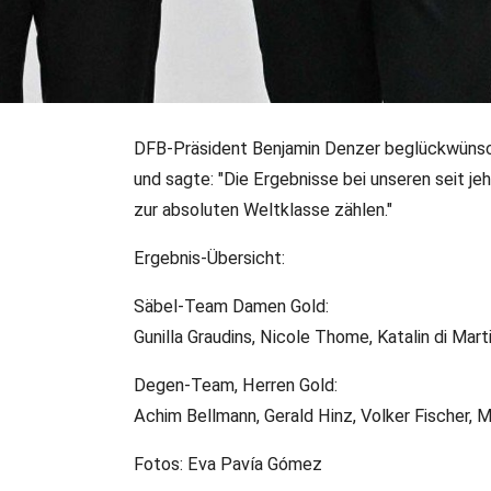
DFB-Präsident Benjamin Denzer beglückwünsch
15.11.2025
•
DFB-PR
•
Veteranen
und sagte: "Die Ergebnisse bei unseren seit je
Veteranen WM in Bahrai
zur absoluten Weltklasse zählen."
Degen-Herren holen Go
Ergebnis-Übersicht:
Am dritten Tag der WM haben die Säbel-Veteraninnen a
Säbel-Team Damen Gold:
Gunilla Graudins, Nicole Thome, Katalin di Ma
Degen-Team, Herren Gold:
Achim Bellmann, Gerald Hinz, Volker Fischer,
Fotos: Eva Pavía Gómez