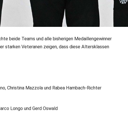
te beide Teams und alle bisherigen Medaillengewinner
her starken Veteranen zeigen, dass diese Altersklassen
n - Tag 3: Säbel-Damen 
ld
ls auch die Degen-Veteranen Gold im Team gewonnen.
rtino, Christina Mazzola und Rabea Hambach-Richter
 Marco Longo und Gerd Oswald