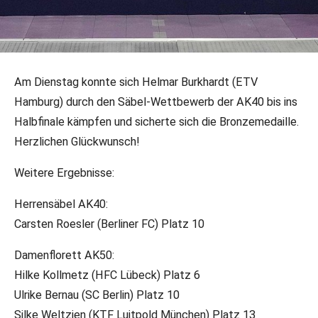
19.11.2025
•
LR/DFB-PR
•
Veteranen
Am Dienstag konnte sich Helmar Burkhardt (ETV
Veteranen-WM in Bahrain Tag 7 und
Hamburg) durch den Säbel-Wettbewerb der AK40 bis ins
8
Halbfinale kämpfen und sicherte sich die Bronzemedaille.
Herzlichen Glückwunsch!
Weitere Ergebnisse:
Herrensäbel AK40:
Carsten Roesler (Berliner FC) Platz 10
Damenflorett AK50:
Hilke Kollmetz (HFC Lübeck) Platz 6
Ulrike Bernau (SC Berlin) Platz 10
Silke Weltzien (KTF Luitpold München) Platz 13