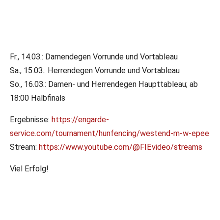
13.03.2025
•
LR/DFB-PR
Fr., 14.03.: Damendegen Vorrunde und Vortableau
Weltcup am Wochenende
Sa., 15.03.: Herrendegen Vorrunde und Vortableau
So., 16.03.: Damen- und Herrendegen Haupttableau; ab
Für unsere Degenfechterinnen und -Fechter geht es diese
18:00 Halbfinals
Woche nach Budapest zum Grand Prix.
Ergebnisse:
https://engarde-
service.com/tournament/hunfencing/westend-m-w-epee
Stream:
https://www.youtube.com/@FIEvideo/streams
Viel Erfolg!