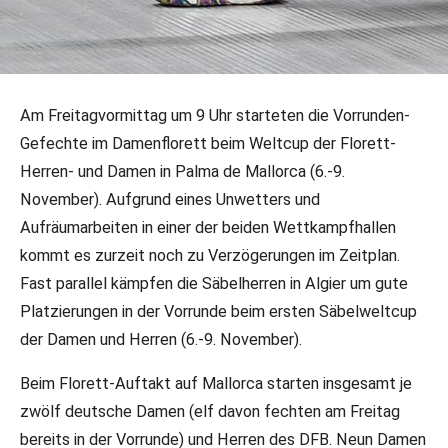
06.11.2025
•
DFB-PR/Jannik Schneider
•
DFB-Team
Am Freitagvormittag um 9 Uhr starteten die Vorrunden-
Weltcup-Start: Kleibrink vor
Gefechte im Damenflorett beim Weltcup der Florett-
Jubiläum auf Mallorca, Säbel-Team in
Herren- und Damen in Palma de Mallorca (6.-9.
Algier gefordert
November). Aufgrund eines Unwetters und
Aufräumarbeiten in einer der beiden Wettkampfhallen
Am heutigen Freitag beginnt mit den Florett-
kommt es zurzeit noch zu Verzögerungen im Zeitplan.
Wettkämpfen auf Palma de Mallorca sowie den
Fast parallel kämpfen die Säbelherren in Algier um gute
Säbelgefechten in Algier Algerien die Weltcup-Saison
Platzierungen in der Vorrunde beim ersten Säbelweltcup
2025/2026. 45 deutsche Athlet*innen stehen in den
Startlöchern. fechten.org hat vor dem Start mit Anne
der Damen und Herren (6.-9. November).
Kleibrink gesprochen.
Beim Florett-Auftakt auf Mallorca starten insgesamt je
zwölf deutsche Damen (elf davon fechten am Freitag
bereits in der Vorrunde) und Herren des DFB. Neun Damen