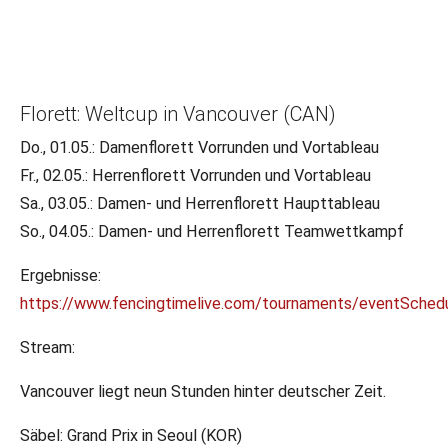
01.05.2025
•
LR/DFB-PR
Florett: Weltcup in Vancouver (CAN)
Weltcups am Wochenende
Do., 01.05.: Damenflorett Vorrunden und Vortableau
Fr., 02.05.: Herrenflorett Vorrunden und Vortableau
Sa., 03.05.: Damen- und Herrenflorett Haupttableau
So., 04.05.: Damen- und Herrenflorett Teamwettkampf
Ergebnisse:
https://www.fencingtimelive.com/tournaments/eventS
Stream:
Vancouver liegt neun Stunden hinter deutscher Zeit.
Säbel: Grand Prix in Seoul (KOR)