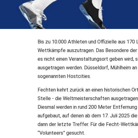
Bis zu 10.000 Athleten und Offizielle aus 170 
08.07.2024
•
PM Rhein Ruhr University Games
Wettkämpfe auszutragen. Das Besondere der R
Werde Fecht-Volunteer 
es nicht einen Veranstaltungsort geben wird,
Games 2025
ausgetragen werden. Düsseldorf, Mühlheim an 
sogenannten Hostcities.
Eines der größten Sportevents der Welt kommt nach Deut
Fechten kehrt zurück an einen historischen Or
FISU World University Games Summer in der Rhein-Ruhr 
Stelle - die Weltmeisterschaften ausgetragen.
sind die FISU World University Games das zweitgrößte Mu
Diesmal werden in rund 200 Meter Entfernung
werden noch Helfer*Innen gesucht.
aufgebaut, auf denen ab dem 17. Juli 2025 di
dann der letzte Treffer. Für die Fecht-Wett
“Volunteers” gesucht.