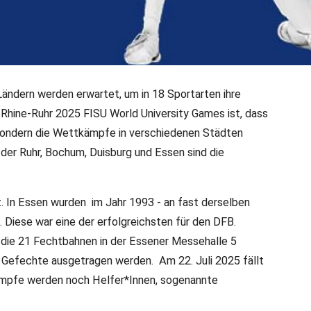
Ländern werden erwartet, um in 18 Sportarten ihre
hine-Ruhr 2025 FISU World University Games ist, dass
bei den World University
 sondern die Wettkämpfe in verschiedenen Städten
der Ruhr, Bochum, Duisburg und Essen sind die
schland. Vom 16. bis zum 27. Juli 2025 werden die
t. In Essen wurden im Jahr 1993 - an fast derselben
Region ausgetragen. Nach den Olympischen Spielen
 Diese war eine der erfolgreichsten für den DFB.
ltisportevent der Welt. Für die Sportart Fechten
 die 21 Fechtbahnen in der Essener Messehalle 5
e Gefechte ausgetragen werden. Am 22. Juli 2025 fällt
kämpfe werden noch Helfer*Innen, sogenannte