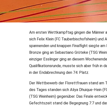
Am ersten Wettkampftag gingen die Männer auf
19.10.2023
•
LR/DFB-PR
•
Sonstiges
sich Felix Klein (FC Tauberbischofsheim) und 
Zwei Tauberbischofshei
spannenden und knappen Finalfight siegte am E
Burg-Cup
Bronze ging an Sebastiano Gröteke (TSG Weinh
einziger Esslinger ging an diesem Wochenende 
Qualifikationsrunde, musste sich aber früh in
Am 14. und 15. Oktober war Esslingen wieder Treffpunkt fü
in der Endabrechnung den 74. Platz.
siebten Auflage des Esslinger "Burg-Cup" der Fechtabteil
Fechterinnen und Fechter aus Deutschland und 10 weite
Der Wettbewerb der Florettfrauen stand am
die deutsche Rangliste. Am Ende siegte der FC Tauberb
des Tages standen sich Aliya Dhuique-Hein (
(TSG Weinheim) gegenüber. Das Finale entwicke
Gefechtszeit stand die Begegnung 7:7 und das 