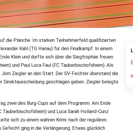
 die Planche. Im starken Teilnehmerfeld qualifizierten
Alexander Kahl (TG Hanau) für den Finalkampf. In einem
mer Siege beim Esslinge
nde Klein und durfte sich über die Siegtrophäe freuen.
eim) und Paul Luca Faul (FC Tauberbischofsheim). Als
Jörn Ziegler an den Start. Der SV-Fechter überstand die
I
 der Direktausscheidung geschlagen geben. Ziegler belegte
r die Elite der Florett-Fechter. Bei der bereits
ung der SV 1845 Esslingen hatten sich fast 200
ren Nationen gemeldet und kämpften um Punkte für
 Tag zwei des Burg-Cups auf dem Programm. Am Ende
ischofsheim bei den Männern und Frauen.
FC Tauberbischofsheim) und Luca Sarah Holland-Cunz
lte sich zu einem wahren Krimi: nach der regulären
Gefecht ging in die Verlängerung. Etwas glücklich