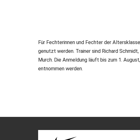
Für Fechterinnen und Fechter der Altersklas
13.06.2023
•
Veteranen
genutzt werden. Trainer sind Richard Schmidt
Degen: Breitensportleh
Murch. Die Anmeldung läuft bis zum 1. August
Vorbereitung
entnommen werden.
Im September 2023 wird in Dortmund der elfte Breitens