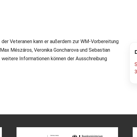
se der Veteranen kann er außerdem zur WM-Vorbereitung
, Max Mészáros, Veronika Goncharova und Sebastian
rgang + Veteranen WM-
, weitere Informationen können der Ausschreibung
portlehrgang des DFB für Degenfechter angeboten.