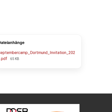
Dateianhänge
Septembercamp_Dortmund_Invitation_202
3.pdf
65 KB