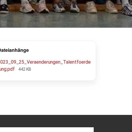
Dateianhänge
2023_09_25_Veraenderungen_Talentfoerde
rung.pdf
442 KB