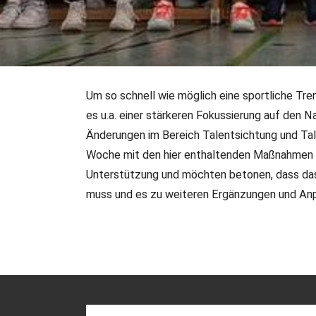
Um so schnell wie möglich eine sportliche Tr
26.09.2023
•
Verbandsinformationen
es u.a. einer stärkeren Fokussierung auf den 
Veränderungen in der T
Änderungen im Bereich Talentsichtung und Ta
Woche mit den hier enthaltenden Maßnahmen b
Unterstützung und möchten betonen, dass das
muss und es zu weiteren Ergänzungen und An